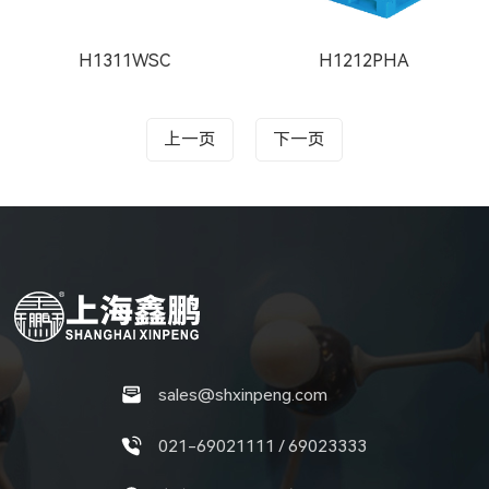
H1311WSC
H1212PHA
上一页
下一页
sales@shxinpeng.com
021-69021111 / 69023333